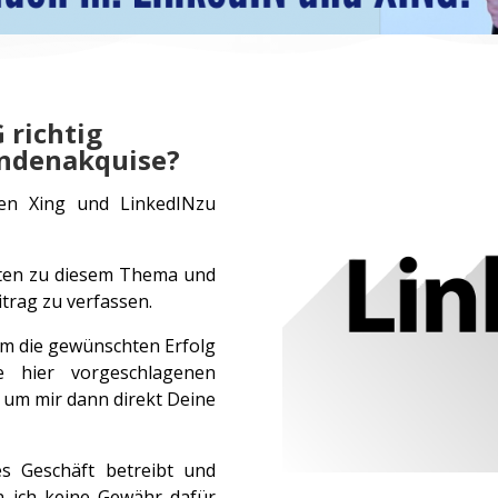
 richtig
ndenakquise?
len Xing und LinkedINzu
hten zu diesem Thema und
trag zu verfassen.
 um die gewünschten Erfolg
e hier vorgeschlagenen
n um mir dann direkt Deine
s Geschäft betreibt und
 ich keine Gewähr dafür