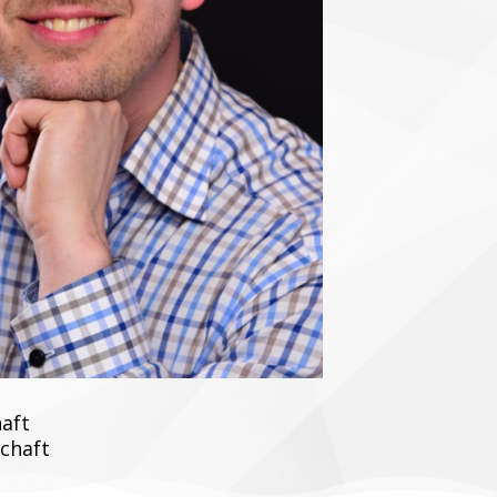
haft
schaft